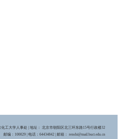
 © 北京化工大学人事处 | 地址： 北京市朝阳区北三环东路15号行政楼32
邮编：100029 | 电话：64434842 | 邮箱： renshi@mail.buct.edu.cn