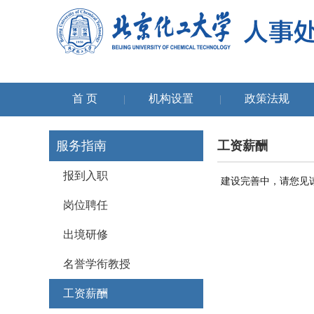
首 页
机构设置
政策法规
|
|
服务指南
工资薪酬
报到入职
建设完善中，请您见
岗位聘任
出境研修
名誉学衔教授
工资薪酬